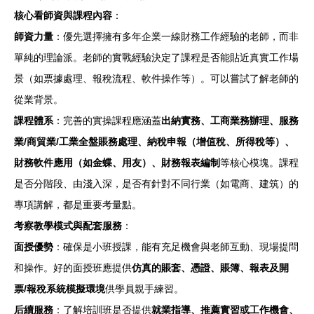
核心看師資與課程內容
：
師資力量
：優先選擇擁有多年企業一線財務工作經驗的老師，而非
單純的理論派。老師的實戰經驗決定了課程是否能貼近真實工作場
景（如票據處理、報稅流程、軟件操作等）。可以嘗試了解老師的
從業背景。
課程體系
：完善的實操課程應涵蓋
出納實務、工商業務辦理、服務
業/商貿業/工業全盤賬務處理、納稅申報（增值稅、所得稅等）、
財務軟件應用（如金蝶、用友）、財務報表編制
等核心模塊。課程
是否分階段、由淺入深，是否有針對不同行業（如電商、建筑）的
專項講解，都是重要考量點。
考察教學模式與配套服務
：
面授優勢
：確保是小班授課，能有充足機會與老師互動、現場提問
和操作。好的面授班應提供
仿真的賬套、憑證、賬簿、報表及開
票/報稅系統模擬環境
供學員親手練習。
后續服務
：了解培訓班是否提供
就業指導、推薦實習或工作機會、