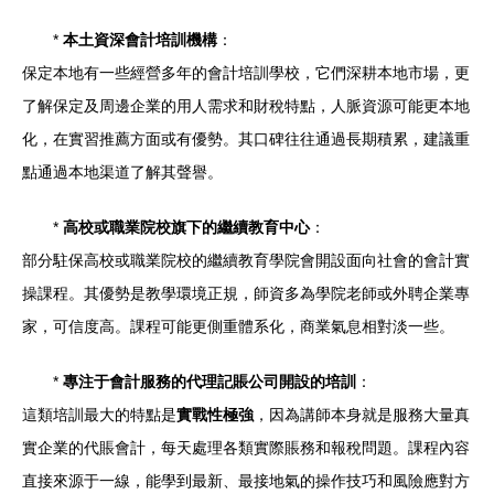
*
本土資深會計培訓機構
：
保定本地有一些經營多年的會計培訓學校，它們深耕本地市場，更
了解保定及周邊企業的用人需求和財稅特點，人脈資源可能更本地
化，在實習推薦方面或有優勢。其口碑往往通過長期積累，建議重
點通過本地渠道了解其聲譽。
*
高校或職業院校旗下的繼續教育中心
：
部分駐保高校或職業院校的繼續教育學院會開設面向社會的會計實
操課程。其優勢是教學環境正規，師資多為學院老師或外聘企業專
家，可信度高。課程可能更側重體系化，商業氣息相對淡一些。
*
專注于會計服務的代理記賬公司開設的培訓
：
這類培訓最大的特點是
實戰性極強
，因為講師本身就是服務大量真
實企業的代賬會計，每天處理各類實際賬務和報稅問題。課程內容
直接來源于一線，能學到最新、最接地氣的操作技巧和風險應對方