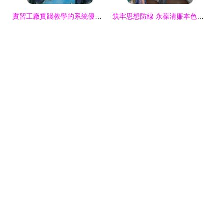
實習工廠實踐教學的系統優化 細節強化、經驗總結與效果提升
筑牢思想防線 永葆清廉本色——準東采油廠組織黨員干部參觀反腐倡廉教育基地