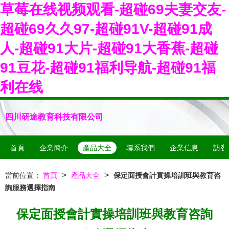
草莓在线视频观看-超碰69夫妻交友-
超碰69久久97-超碰91V-超碰91成
人-超碰91大片-超碰91大香蕉-超碰
91豆花-超碰91福利导航-超碰91福
利在线
四川研途教育科技有限公司
首頁
企業簡介
產品大全
聯系我們
企業信息
訪客
>
>
當前位置：
首頁
產品大全
保定面授會計實操培訓班與教育咨
詢服務選擇指南
保定面授會計實操培訓班與教育咨詢