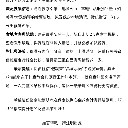
提升？預算是多少？希望多長時間學完？
廣泛搜集信息
：通過搜索引擎、地圖App、本地生活服務平臺（如
美團/大眾點評的教育板塊）以及保定本地貼吧、微信群等，初步
列出候選名單。
實地考察與試聽
：這是最重要的一步。親自走訪2-3家意向機構，
查看教學環境，與課程顧問深入溝通，并務必參加試聽課。
對比與決策
：從課程內容、師資、價格、上課時間、后續服務等多
個維度進行綜合比較，選擇最匹配自己實際情況的一家。
最后提醒
：切勿輕信“包就業”“高薪承諾”等過度宣傳。真正
的“靠譜”在于扎實教會您應對工作的本領。一份真實的賬套處理經
驗、一次完整的納稅申報操作，遠比一紙華麗的宣傳冊更有價值。
希望這份指南能幫助您在保定找到心儀的會計實操培訓班，順
利開啟或提升您的財會職業生涯！
如若轉載，請注明出處：