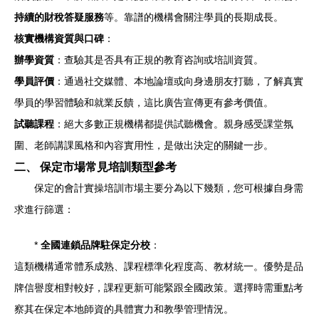
持續的財稅答疑服務
等。靠譜的機構會關注學員的長期成長。
核實機構資質與口碑
：
辦學資質
：查驗其是否具有正規的教育咨詢或培訓資質。
學員評價
：通過社交媒體、本地論壇或向身邊朋友打聽，了解真實
學員的學習體驗和就業反饋，這比廣告宣傳更有參考價值。
試聽課程
：絕大多數正規機構都提供試聽機會。親身感受課堂氛
圍、老師講課風格和內容實用性，是做出決定的關鍵一步。
二、 保定市場常見培訓類型參考
保定的會計實操培訓市場主要分為以下幾類，您可根據自身需
求進行篩選：
*
全國連鎖品牌駐保定分校
：
這類機構通常體系成熟、課程標準化程度高、教材統一。優勢是品
牌信譽度相對較好，課程更新可能緊跟全國政策。選擇時需重點考
察其在保定本地師資的具體實力和教學管理情況。