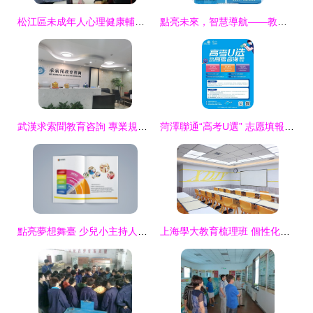
松江區未成年人心理健康輔導中心擴建啟用，攜手2019年項目共筑青少年心靈港灣
點亮未來，智慧導航——教育咨詢服務，為夢想引路
武漢求索聞教育咨詢 專業規劃，點亮未來求學之路
菏澤聯通“高考U選” 志愿填報不再愁，教育咨詢專家護航未來
點亮夢想舞臺 少兒小主持人培訓班手冊設計與教育咨詢服務
上海學大教育梳理班 個性化教育咨詢服務的新篇章